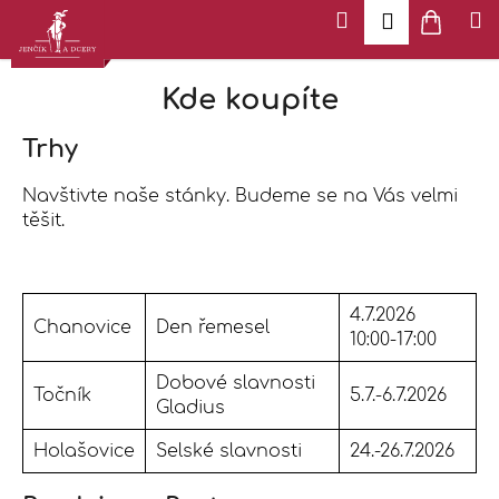
K
Přejít
Menu
Hledat
Náku
M
Přihlášen
na
o
Zpět
Zpět
košík
obsah
š
í
Kde koupíte
k
C
o
Trhy
p
Navštivte naše stánky. Budeme se na Vás velmi
o
těšit.
t
ř
e
b
4.7.2026
Chanovice
Den řemesel
u
10:00-17:00
j
Dobové slavnosti
e
Točník
5.7.-6.7.2026
Gladius
t
e
Holašovice
Selské slavnosti
24.-26.7.2026
n
a