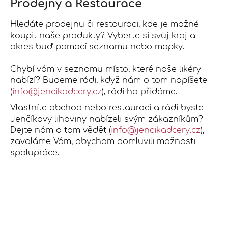
Prodejny a Restaurace
j
í
Hledáte prodejnu či restauraci, kde je možné
t
koupit naše produkty? Vyberte si svůj kraj a
?
okres buď pomocí seznamu nebo mapky.
Chybí vám v seznamu místo, které naše likéry
nabízí? Budeme rádi, když nám o tom napíšete
(
info@jencikadcery.cz
), rádi ho přidáme.
Hledat
Vlastníte obchod nebo restauraci a rádi byste
Jenčíkovy lihoviny nabízeli svým zákazníkům?
Dejte nám o tom vědět (
info@jencikadcery.cz
),
zavoláme Vám, abychom domluvili možnosti
D
spolupráce.
o
p
o
r
u
č
u