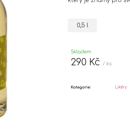
který je známý pro sv
OŘECH / PRÁDELSKÝ VOŘÍŠEK
VILEMÍNA
ALKOHOL: 30%
ALKOHOL: 21%
295 Kč
290 Kč
0,5 l
Skladem
290 Kč
/ ks
Měrná
cena:
Kategorie
:
Likéry