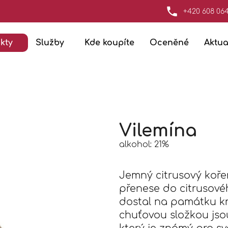
+420 608 06
kty
Služby
Kde koupíte
Oceněné
Aktua
Co potřebujete najít?
Hledat
Vilemína
Doporučujeme
alkohol: 21%
Jemný citrusový kořen
přenese do citrusov
dostal na památku kn
chuťovou složkou jso