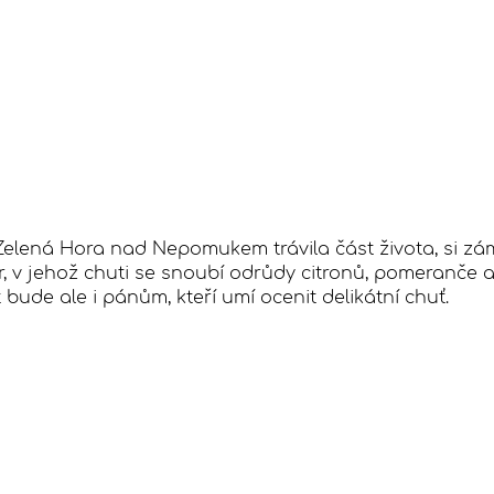
lená Hora nad Nepomukem trávila část života, si zám
ér, v jehož chuti se snoubí odrůdy citronů, pomeranče a
de ale i pánům, kteří umí ocenit delikátní chuť.