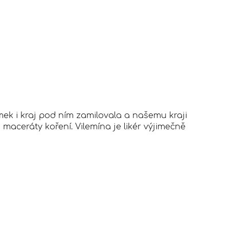
ek i kraj pod ním zamilovala a našemu kraji
 maceráty koření. Vilemína je likér výjimečně