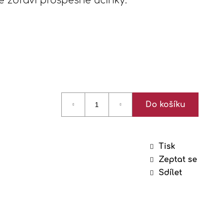
é zdraví prospěšné účinky.
Do košíku
Tisk
Zeptat se
Sdílet