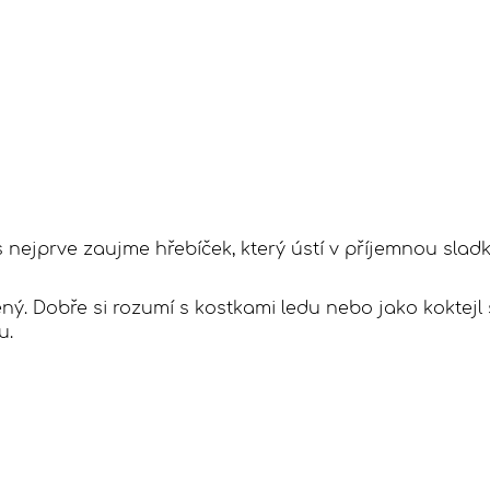
s nejprve zaujme hřebíček, který ústí v příjemnou slad
ený. Dobře si rozumí s kostkami ledu nebo jako koktejl
u.