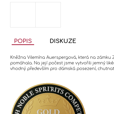
POPIS
DISKUZE
Kněžna Vilemína Auerspergová, která na zámku Ze
pomáhala. Na její počest jsme vytvořili jemný lik
vhodný především pro dámská posezení, chutnat bu