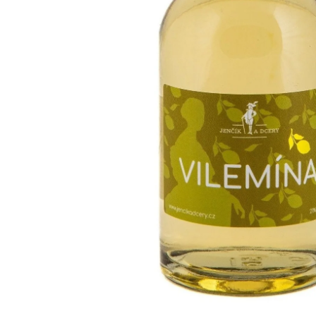
ĎÁBELSKÝ KRVESAJ
ALKOHOL: 24%
295 Kč