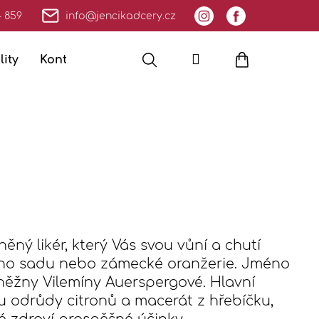
4 859
info@jencikadcery.cz
Hledat
Přihlášení
Nákupní
lity
Kontakty
Moje objednávka
košík
ěný likér, který Vás svou vůní a chutí
ého sadu nebo zámecké oranžerie. Jméno
ěžny Vilemíny Auerspergové. Hlavní
Následující
u odrůdy citronů a macerát z hřebíčku,