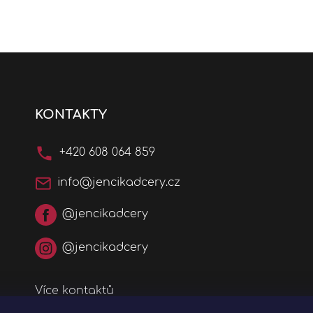
KONTAKTY
+420 608 064 859
info@jencikadcery.cz
@jencikadcery
@jencikadcery
Více kontaktů