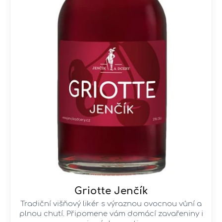
Griotte Jenčík
Tradiční višňový likér s výraznou ovocnou vůní a
plnou chutí. Připomene vám domácí zavařeniny i