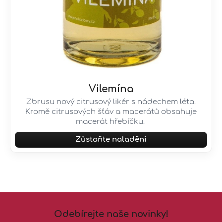
Vilemína
Zbrusu nový citrusový likér s nádechem léta.
Kromě citrusových šťáv a macerátů obsahuje
macerát hřebíčku.
Zůstaňte naladěni
Z
á
Odebírejte naše novinky!
p