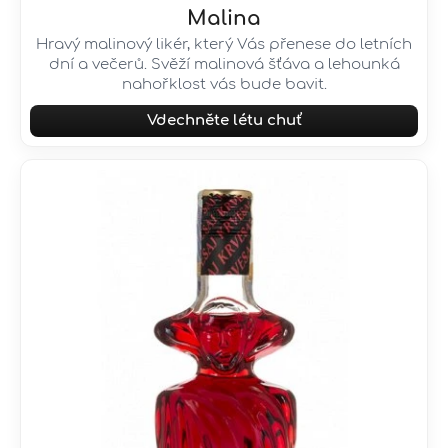
Malina
Hravý malinový likér, který Vás přenese do letních
dní a večerů. Svěží malinová šťáva a lehounká
nahořklost vás bude bavit.
Vdechněte létu chuť