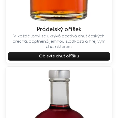
j
e
m
e
Prádelský oříšek
GRIOTTE
V každé lahvi se ukrývá poctivá chuť českých
JENČÍK
ořechů, doplněná jemnou sladkostí a hřejivým
ALKOHOL:
charakterem.
21%
295
Objevte chuť oříšku
Kč