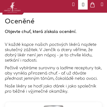
K
Přejít
Menu
Hledat
Náku
M
Přihlášen
na
o
Zpět
Zpět
košík
obsah
š
í
Oceněné
k
C
o
Objevte chuť, která získala ocenění.
p
o
V každé kapce našich poctivých likérů najdete
t
skutečný zážitek. V
Jenčík a dcery
věříme, že
ř
dobrý likér není jen nápoj - je to chvíle klidu,
e
setkání i radosti.
b
Pečlivě vybíráme suroviny a ladíme receptury tak,
u
aby vynikla přirozená chuť - ať už dáváte
j
přednost jemným tónům, čokoládě nebo ovoci.
e
Naše likéry se hodí jako dárek i jako společník
t
pro běžné i výjimečné okamžiky.
e
n
a