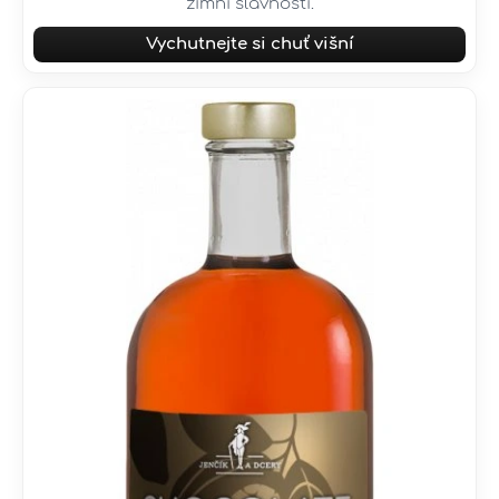
zimní slavnosti.
Vychutnejte si chuť višní