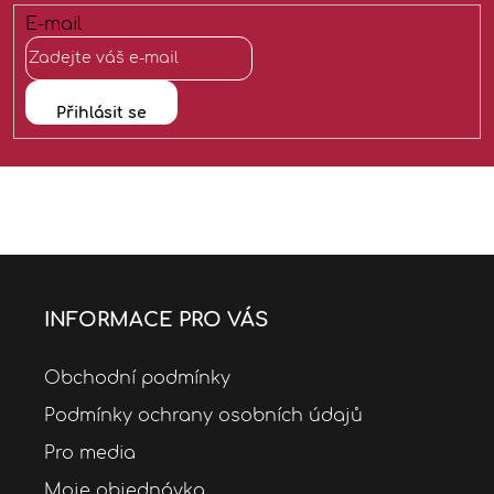
a
E-mail
t
í
Přihlásit se
INFORMACE PRO VÁS
Obchodní podmínky
Podmínky ochrany osobních údajů
Pro media
Moje objednávka