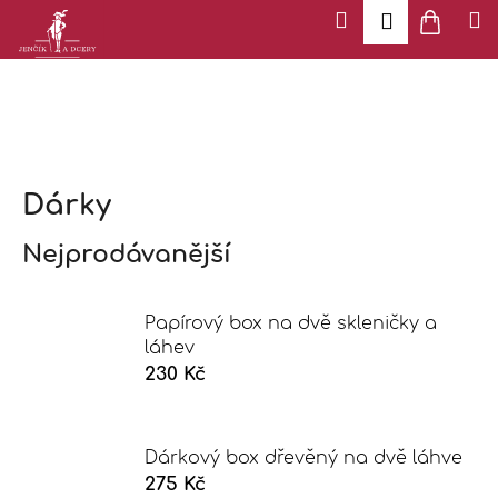
K
Přejít
Menu
Hledat
Náku
M
Přihlášen
na
o
Zpět
Zpět
košík
obsah
š
í
k
C
o
p
o
Dárky
t
ř
Nejprodávanější
e
b
Papírový box na dvě skleničky a
u
láhev
j
230 Kč
e
t
e
Dárkový box dřevěný na dvě láhve
n
275 Kč
a