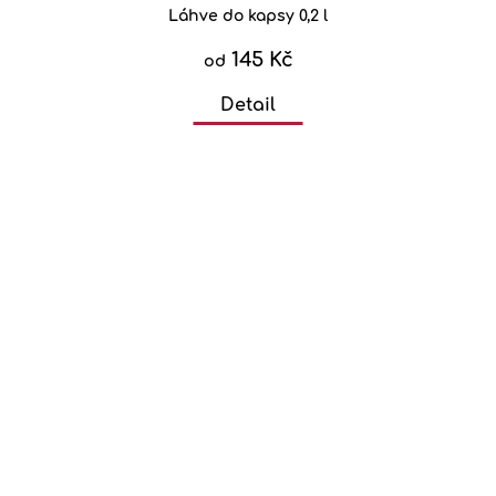
Láhve do kapsy 0,2 l
145 Kč
od
Detail