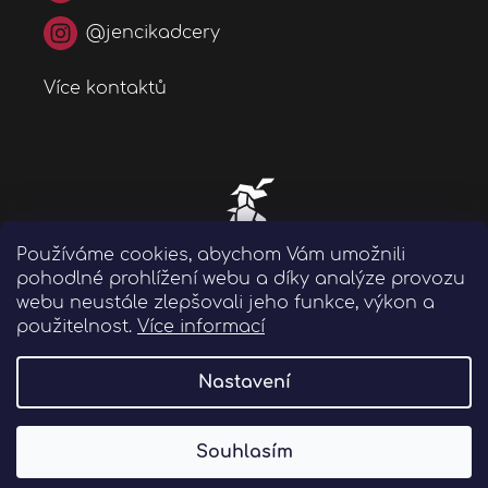
@jencikadcery
Více kontaktů
Používáme cookies, abychom Vám umožnili
pohodlné prohlížení webu a díky analýze provozu
webu neustále zlepšovali jeho funkce, výkon a
použitelnost.
Více informací
Nastavení
Souhlasím
Copyright 2026
Likérka Jenčík a dcery
. Všechna
práva vyhrazena.