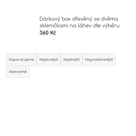
j
í
Dárkový box dřevěný se dvěma
t
skleničkami na láhev dle výběru
?
360 Kč
Ř
a
Hledat
Doporučujeme
Nejlevnější
Nejdražší
Nejprodávanější
z
Abecedně
e
n
D
í
V
o
p
ý
p
r
o
p
o
r
i
d
u
s
u
č
p
k
u
r