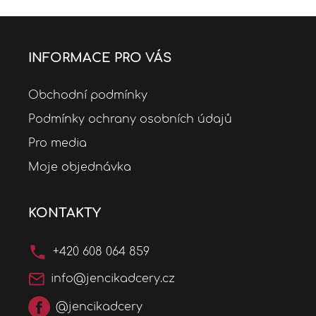
i
s
u
INFORMACE PRO VÁS
Obchodní podmínky
Podmínky ochrany osobních údajů
Pro media
Moje objednávka
KONTAKTY
+420 608 064 859
info@jencikadcery.cz
@jencikadcery