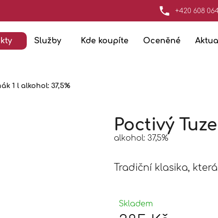
+420 608 06
kty
Služby
Kde koupíte
Oceněné
Aktua
Co potřebujete najít?
ák 1 l
alkohol: 37,5%
Hledat
Poctivý Tuze
Doporučujeme
alkohol: 37,5%
Tradiční klasika, kt
Skladem