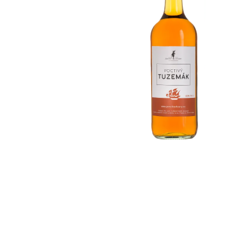
ZELENÁ HORA / PEPPERMINT
ALKOHOL: 24%
250 Kč