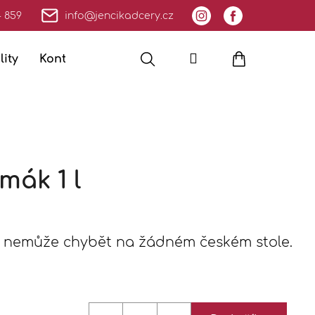
4 859
info@jencikadcery.cz
Hledat
Přihlášení
Nákupní
lity
Kontakty
Moje objednávka
košík
mák 1 l
erá nemůže chybět na žádném českém stole.
Následující