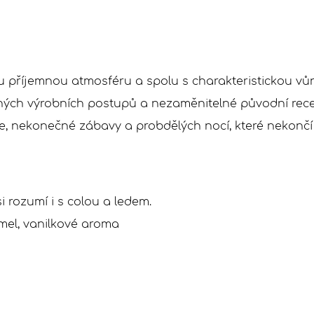
u příjemnou atmosféru a spolu s charakteristickou v
aných výrobních postupů a nezaměnitelné původní recept
e, nekonečné zábavy a probdělých nocí, které nekončí
i rozumí i s colou a ledem.
ramel, vanilkové aroma