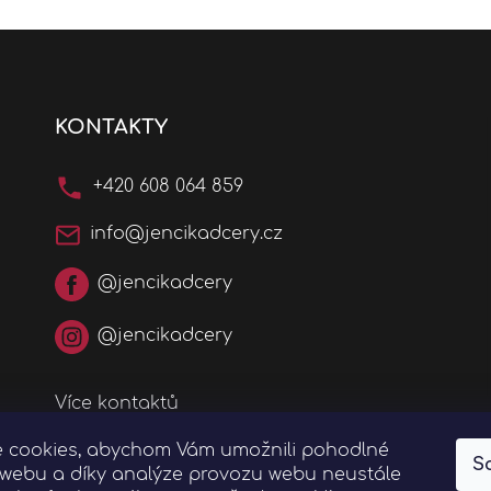
KONTAKTY
+420 608 064 859
info@jencikadcery.cz
@jencikadcery
@jencikadcery
Více kontaktů
 cookies, abychom Vám umožnili pohodlné
S
í webu a díky analýze provozu webu neustále