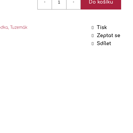
Do košíku
0,5 L
%
Tisk
odka, Tuzemák
Zeptat se
Sdílet