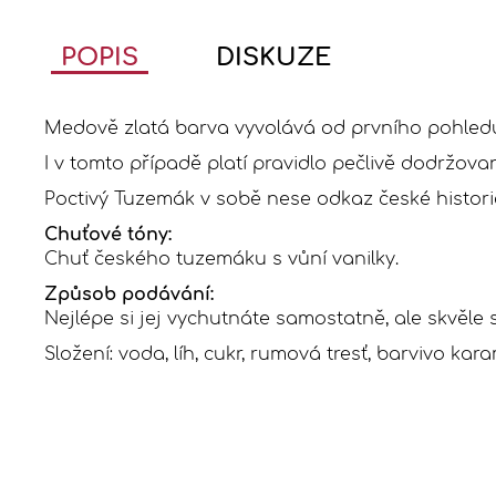
POPIS
DISKUZE
Medově zlatá barva vyvolává od prvního pohled
I v tomto případě platí pravidlo pečlivě dodržov
Poctivý Tuzemák v sobě nese odkaz české histori
Chuťové tóny:
Chuť českého tuzemáku s vůní vanilky.
Způsob podávání:
Nejlépe si jej vychutnáte samostatně, ale skvěle s
Složení: voda, líh, cukr, rumová tresť, barvivo ka