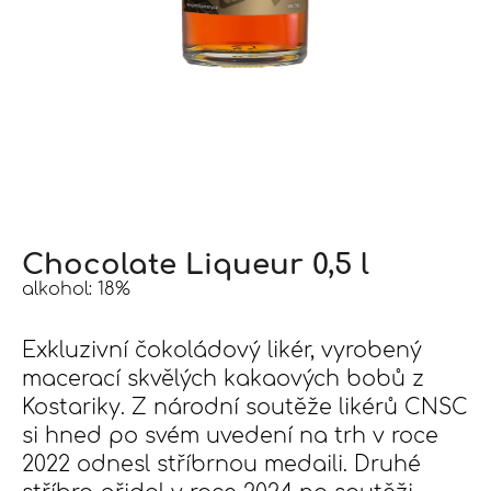
j
í
t
?
Hledat
Chocolate Liqueur 0,5 l
alkohol: 18%
D
o
Exkluzivní čokoládový likér, vyrobený
p
macerací skvělých kakaových bobů z
o
r
Kostariky. Z národní soutěže likérů CNSC
u
si hned po svém uvedení na trh v roce
č
2022 odnesl stříbrnou medaili. Druhé
u