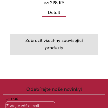
295 Kč
od
Detail
Zobrazit všechny související
produkty
Z
á
Odebírejte naše novinky!
p
a
E-mail
t