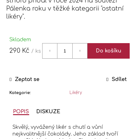
stříbro přidal v roce 2024 na soutěži
j
Pálenka roku v těžké kategorii "ostatní
e
m
likéry".
e
Skladem
ZELENÁ
HORA
290 Kč
Do košíku
/ ks
/
Měrná
PEPPERMINT
ALKOHOL:
cena:
24%
250
Zeptat se
Sdílet
Kč
Kategorie
:
Likéry
POPIS
DISKUZE
Skvělý, vyvážený likér s chutí a vůní
nejkvalitnější čokolády. Jeho základ tvoří