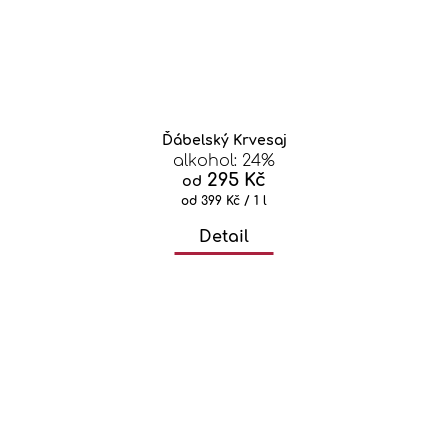
Ďábelský Krvesaj
alkohol: 24%
295 Kč
od
Měrná
od 399 Kč / 1 l
cena:
Detail