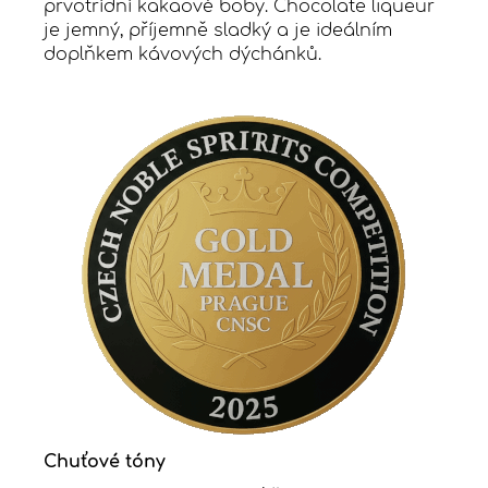
prvotřídní kakaové boby. Chocolate liqueur
je jemný, příjemně sladký a je ideálním
doplňkem kávových dýchánků.
Chuťové tóny