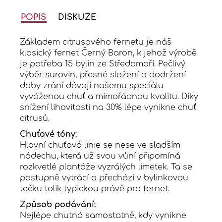
POPIS
DISKUZE
Základem citrusového fernetu je náš
klasický fernet Černý Baron, k jehož výrobě
je potřeba 15 bylin ze Středomoří. Pečlivý
výběr surovin, přesné složení a dodržení
doby zrání dávají našemu speciálu
vyváženou chuť a mimořádnou kvalitu. Díky
snížení lihovitosti na 30% lépe vynikne chuť
citrusů.
Chuťové tóny:
Hlavní chuťová linie se nese ve sladším
nádechu, která už svou vůní připomíná
rozkvetlé plantáže vyzrálých limetek. Ta se
postupně vytrácí a přechází v bylinkovou
tečku tolik typickou právě pro fernet.
Způsob podávání:
Nejlépe chutná samostatně, kdy vynikne