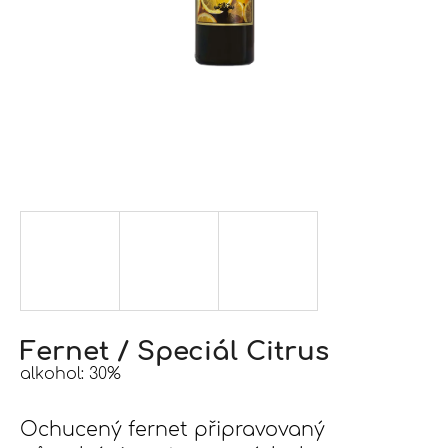
j
í
t
?
Hledat
D
o
p
o
Fernet / Speciál Citrus
r
alkohol: 30%
u
č
Ochucený fernet připravovaný
u