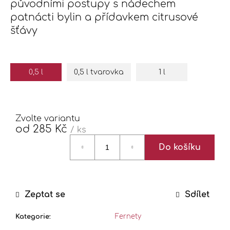
původními postupy s nádechem
j
e
patnácti bylin a přídavkem citrusové
m
šťávy
e
OŘECH
0,5 l
0,5 l tvarovka
1 l
/
PRÁDELSKÝ
VOŘÍŠEK
ALKOHOL:
30%
Zvolte variantu
295
od
285 Kč
/ ks
Kč
Měrná
Do košíku
cena:
Zeptat se
Sdílet
Kategorie
:
Fernety