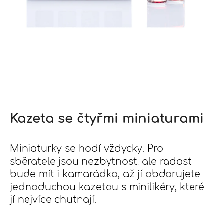
j
í
t
?
Hledat
Kazeta se čtyřmi miniaturami
D
Miniaturky se hodí vždycky. Pro
o
p
sběratele jsou nezbytnost, ale radost
o
bude mít i kamarádka, až jí obdarujete
r
jednoduchou kazetou s minilikéry, které
u
jí nejvíce chutnají.
č
u