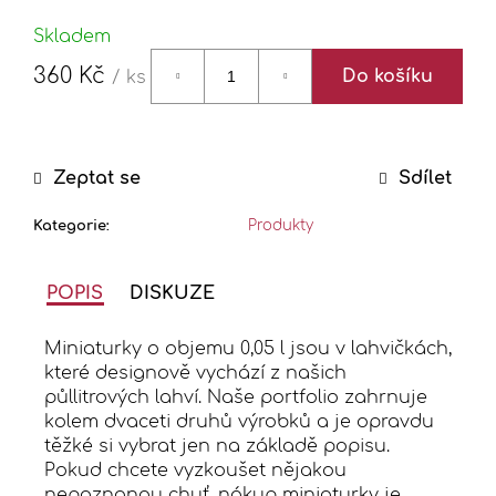
j
e
Skladem
m
360 Kč
Do košíku
/ ks
e
Měrná
cena:
FERNET
/
Zeptat se
Sdílet
ČERNÝ
BARON
ALKOHOL:
Kategorie
:
Produkty
40%
330
Kč
POPIS
DISKUZE
Miniaturky o objemu 0,05 l jsou v lahvičkách,
které designově vychází z našich
půllitrových lahví. Naše portfolio zahrnuje
kolem dvaceti druhů výrobků a je opravdu
těžké si vybrat jen na základě popisu.
Pokud chcete vyzkoušet nějakou
nepoznanou chuť, nákup miniaturky je