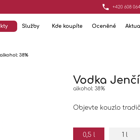
+420 608 06
kty
Služby
Kde koupíte
Oceněné
Aktua
Co potřebujete najít?
alkohol: 38%
Hledat
Vodka Jenčí
Doporučujeme
alkohol: 38%
Objevte kouzlo tradi
0,5 l
1 l