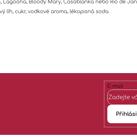
, Lagoona, Bloody Mary, Casablanka nebo Rio de Jane
ý líh, cukr, vodkové aroma, lékopisná soda
E-mail
Přihlási