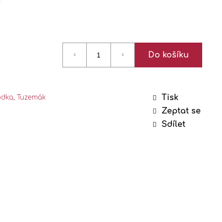
0,5 L
%
Do košíku
Tisk
odka, Tuzemák
Zeptat se
Sdílet