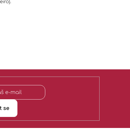
iro).
t se