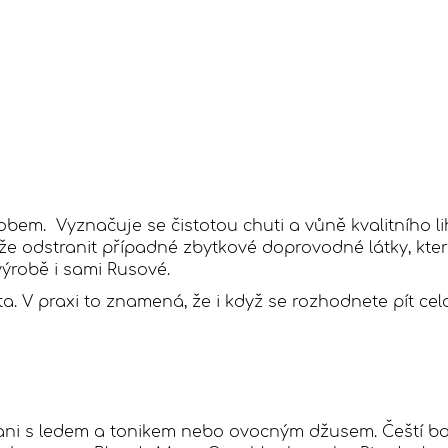
em. Vyznačuje se čistotou chuti a vůně kvalitního lih
že odstranit případné zbytkové doprovodné látky, které
 výrobě i sami Rusové.
alita. V praxi to znamená, že i když se rozhodnete pít c
i s ledem a tonikem nebo ovocným džusem. Čeští barma