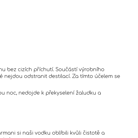
u bez cizích příchutí. Součástí výrobního
 nejdou odstranit destilací. Za tímto účelem se
elou noc, nedojde k překyselení žaludku a
ni si naši vodku oblíbili kvůli čistotě a