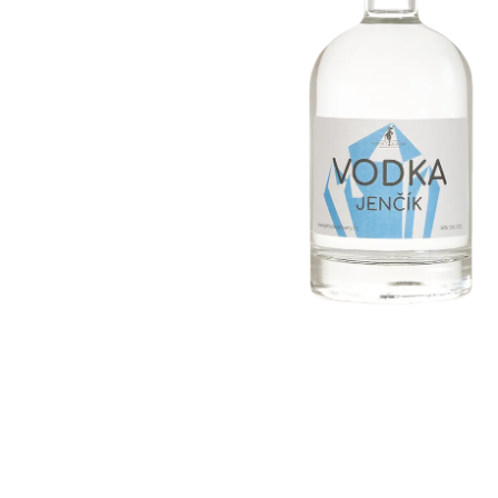
ZELENÁ HORA / PEPPERMINT
ALKOHOL: 24%
250 Kč