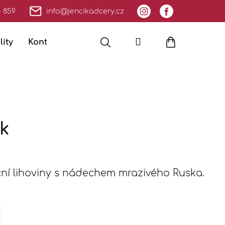
4 859
info@jencikadcery.cz
Hledat
Přihlášení
Nákupní
lity
Kontakty
Moje objednávka
košík
k
ční lihoviny s nádechem mrazivého Ruska.
Následující