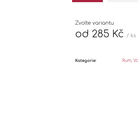
OŘECH / PRÁDELSKÝ VOŘÍŠEK
GINGER BREAD 
ALKOHOL: 30%
ALKOHOL: 28
295 Kč
270 Kč
Zvolte variantu
od
285 Kč
/ ks
Měrná
cena:
Kategorie
:
Rum, V