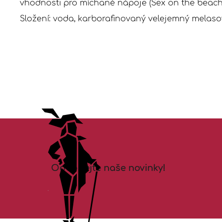
vhodnosti pro míchané nápoje (Sex on the beach
Složení: voda, karborafinovaný velejemný melasov
Z
á
p
a
Odebírejte naše novinky!
t
í